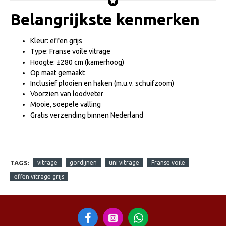
Belangrijkste kenmerken
Kleur: effen grijs
Type: Franse voile vitrage
Hoogte: ±280 cm (kamerhoog)
Op maat gemaakt
Inclusief plooien en haken (m.u.v. schuifzoom)
Voorzien van loodveter
Mooie, soepele valling
Gratis verzending binnen Nederland
TAGS:
vitrage
gordijnen
uni vitrage
Franse voile
effen vitrage grijs